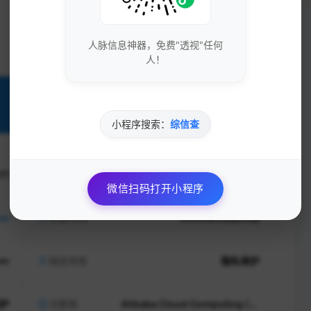
网站评级
累计访问
5.0 分
稳定增长
人脉信息神器，免费"透视"任何
人！
小程序搜索：
综信查
77
所属分类
辅导工具
微信扫码打开小程序
om
收录时间
2026年03月25日
om
域名持有
隐私保护
护
注册商
Alibaba Cloud Computing (Beijing) Co.,Ltd.